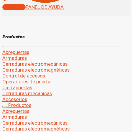
Contactar
PANEL DE AYUDA
P
r
o
d
u
c
t
o
s
Abrepuertas
Armaduras
Cerraduras electromecánicas
Cerraduras electromagnéticas
Control de accesos
Operadores de puerta
Cierrapuertas
Cerraduras mecánicas
Accesorios
Productos
Abrepuertas
Armaduras
Cerraduras electromecánicas
Cerraduras electromagnéticas