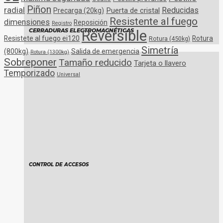
Piñon
radial
Reducidas
Puerta de cristal
Precarga (20kg)
Resistente al fuego
dimensiones
Reposición
Registro
Reversible
CERRADURAS ELECTROMAGNÉTICAS
Resistete al fuego ei120
Rotura
Rotura (450kg)
Simetría
(800kg)
Salida de emergencia
Rotura (1300kg)
Sobreponer
Tamaño reducido
Tarjeta o llavero
Temporizado
Universal
CONTROL DE ACCESOS