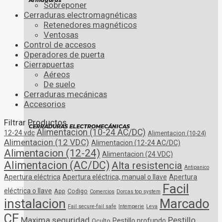
Armaduras
Sobreponer
Cerraduras electromagnéticas
Retenedores magnéticos
Ventosas
Control de accesos
Operadores de puerta
Cierrapuertas
Aéreos
De suelo
Cerraduras mecánicas
Accesorios
Filtrar Productos
CERRADURAS ELECTROMECÁNICAS
Alimentacion (10-24 AC/DC)
12-24 vdc
Alimentacion (10-24)
Alimentacion (12 VDC)
Alimentacion (12-24 AC/DC)
Alimentacion (12-24)
Alimentacion (24 VDC)
Alimentacion (AC/DC)
Alta resistencia
Antipanico
Apertura eléctrica
Apertura eléctrica, manual o llave
Apertura
Facil
eléctrica o llave
App
Codigo
Comercios
Dorcas top system
instalacion
Marcado
Fail secure-fail safe
Intemperie
Leva
CE
Maxima seguridad
Pestillo
Pestillo profundo
Oculto