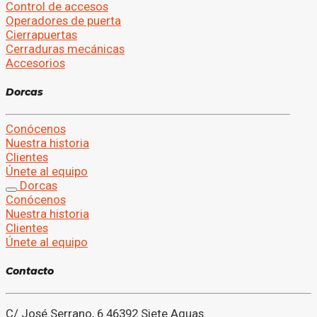
Control de accesos
Operadores de puerta
Cierrapuertas
Cerraduras mecánicas
Accesorios
D
o
r
c
a
s
Conócenos
Nuestra historia
Clientes
Únete al equipo
Dorcas
Conócenos
Nuestra historia
Clientes
Únete al equipo
C
o
n
t
a
c
t
o
C/ José Serrano, 6 46392 Siete Aguas