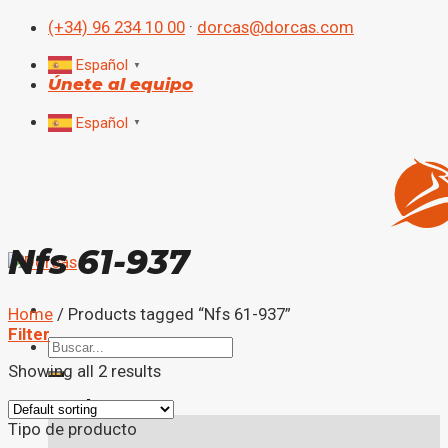
Skip
(+34) 96 234 10 00
·
dorcas@dorcas.com
to
content
Español
▼
Únete al equipo
Español
▼
Nfs 61-937
Home
/
Products tagged “Nfs 61-937”
Filter
Search
for:
Showing all 2 results
Productos
Tipo de producto