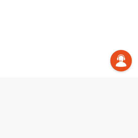
CONTACTAR
PANEL DE AYUDA
C
O
N
T
A
C
T
O