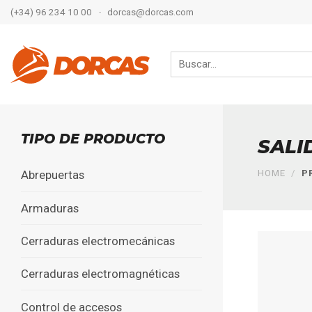
Skip
(+34) 96 234 10 00
·
dorcas@dorcas.com
to
content
Search
for:
TIPO DE PRODUCTO
SALI
HOME
/
PR
Abrepuertas
Armaduras
Cerraduras electromecánicas
Cerraduras electromagnéticas
Control de accesos