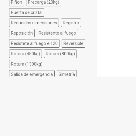
Piñon
Precarga (20kg)
Puerta de cristal
Reducidas dimensiones
Registro
Reposición
Resistente al fuego
Resistete al fuego ei120
Reversible
Rotura (450kg)
Rotura (800kg)
Rotura (1300kg)
Salida de emergencia
Simetría
Sobreponer
Tamaño reducido
Tarjeta o llavero
Temporizado
Universal
P
R
O
D
U
C
T
O
S