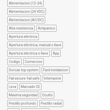
Alimentacion (12-24)
Alimentacion (24 VDC)
Alimentacion (AC/DC)
Alta resistencia
Antipanico
Apertura eléctrica
Apertura eléctrica, manual o llave
Apertura eléctrica o llave
App
Codigo
Comercios
Dorcas top system
Facil instalacion
Fail secure-fail safe
Intemperie
Leva
Marcado CE
Maxima seguridad
Oculto
Pestillo profundo
Pestillo radial