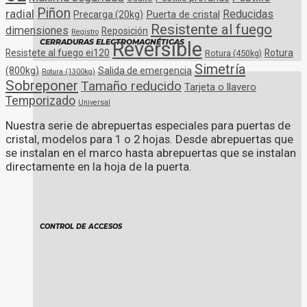
Piñon
radial
Reducidas
Puerta de cristal
Precarga (20kg)
Resistente al fuego
dimensiones
Reposición
Registro
Reversible
CERRADURAS ELECTROMAGNÉTICAS
Resistete al fuego ei120
Rotura
Rotura (450kg)
Simetría
(800kg)
Salida de emergencia
Rotura (1300kg)
Sobreponer
Tamaño reducido
Tarjeta o llavero
Temporizado
Universal
Nuestra serie de abrepuertas especiales para puertas de
cristal, modelos para 1 o 2 hojas. Desde abrepuertas que
se instalan en el marco hasta abrepuertas que se instalan
directamente en la hoja de la puerta.
CONTROL DE ACCESOS