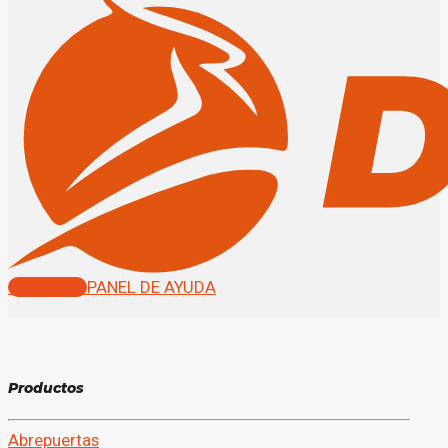
Contactar
PANEL DE AYUDA
P
r
o
d
u
c
t
o
s
Abrepuertas