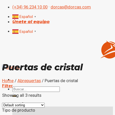
Skip
(+34) 96 234 10 00
·
dorcas@dorcas.com
to
content
Español
▼
Únete al equipo
Español
▼
Puertas de cristal
Home
/
Abrepuertas
/
Puertas de cristal
Filter
Search
for:
Showing all 3 results
Productos
Tipo de producto