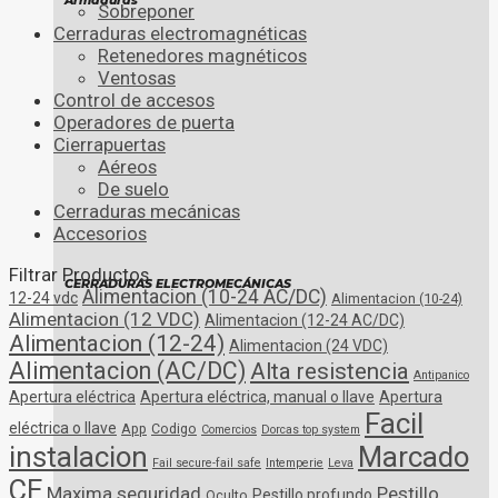
Armaduras
Sobreponer
Cerraduras electromagnéticas
Retenedores magnéticos
Ventosas
Control de accesos
Operadores de puerta
Cierrapuertas
Aéreos
De suelo
Cerraduras mecánicas
Accesorios
Filtrar Productos
CERRADURAS ELECTROMECÁNICAS
Alimentacion (10-24 AC/DC)
12-24 vdc
Alimentacion (10-24)
Alimentacion (12 VDC)
Alimentacion (12-24 AC/DC)
Alimentacion (12-24)
Alimentacion (24 VDC)
Alimentacion (AC/DC)
Alta resistencia
Antipanico
Apertura eléctrica
Apertura eléctrica, manual o llave
Apertura
Facil
eléctrica o llave
App
Codigo
Comercios
Dorcas top system
instalacion
Marcado
Fail secure-fail safe
Intemperie
Leva
CE
Maxima seguridad
Pestillo
Pestillo profundo
Oculto