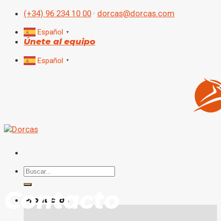
Skip
(+34) 96 234 10 00
·
dorcas@dorcas.com
to
content
Español
▼
Únete al equipo
Español
▼
Search
for:
C
o
n
t
a
c
t
o
Productos