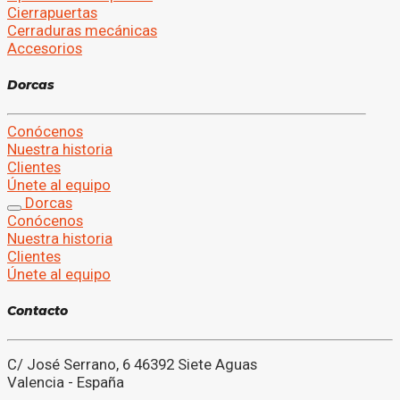
Cierrapuertas
Cerraduras mecánicas
Accesorios
D
o
r
c
a
s
Conócenos
Nuestra historia
Clientes
Únete al equipo
Dorcas
Conócenos
Nuestra historia
Clientes
Únete al equipo
C
o
n
t
a
c
t
o
C/ José Serrano, 6 46392 Siete Aguas
Valencia - España